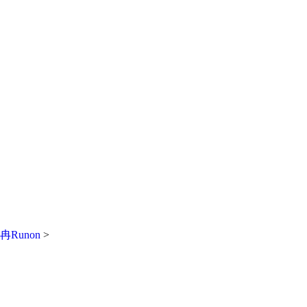
纸墙布,地毯,地材,窗帘,沙发布
具等。
冉Runon
>